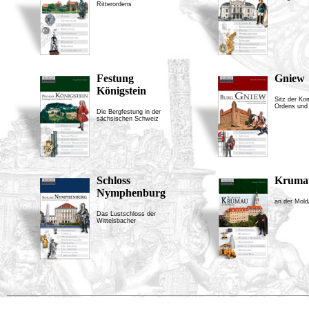
Ritterordens
Festung
Gniew
Königstein
Sitz der Ko
Ordens und 
Die Bergfestung in der
sächsischen Schweiz
Schloss
Kruma
Nymphenburg
an der Mold
Das Lustschloss der
Wittelsbacher